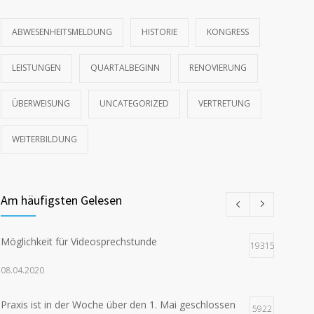
ABWESENHEITSMELDUNG
HISTORIE
KONGRESS
LEISTUNGEN
QUARTALBEGINN
RENOVIERUNG
ÜBERWEISUNG
UNCATEGORIZED
VERTRETUNG
WEITERBILDUNG
Am häufigsten Gelesen
Möglichkeit für Videosprechstunde
19315
08.04.2020
Praxis ist in der Woche über den 1. Mai geschlossen
5922