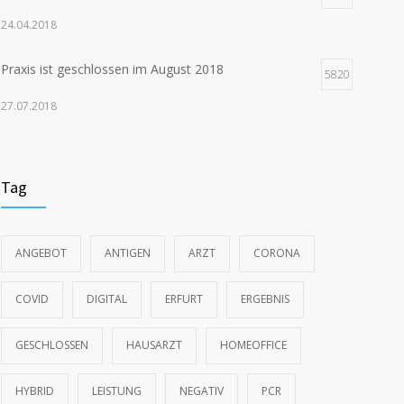
24.04.2018
Praxis ist geschlossen im August 2018
5820
27.07.2018
Praxis ist geschlossen vom 27.9. bis 5.10.2018
5506
(Medizin Kongress)
Tag
18.09.2018
Praxis ist geschlossen Ende Juni
5486
ANGEBOT
ANTIGEN
ARZT
CORONA
12.06.2018
COVID
DIGITAL
ERFURT
ERGEBNIS
Vertretung ab 14. für restlichen November 2018
5419
GESCHLOSSEN
HAUSARZT
HOMEOFFICE
09.11.2018
HYBRID
LEISTUNG
NEGATIV
PCR