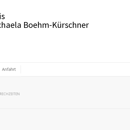
is
ichaela Boehm-Kürschner
Anfahrt
RECHZEITEN