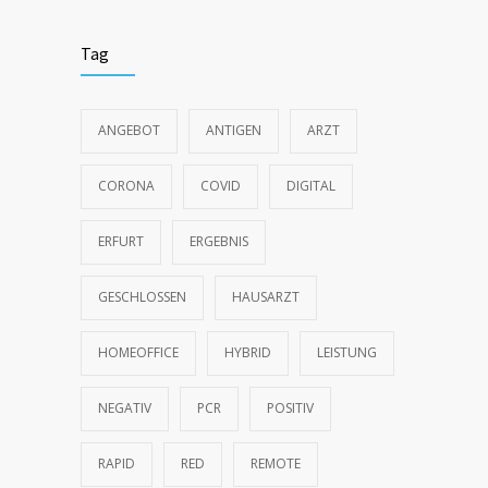
Praxis ist geschlossen vom 27.9. bis
5506
5.10.2018 (Medizin Kongress)
Tag
18.09.2018
Praxis ist geschlossen Ende Juni
5490
ANGEBOT
ANTIGEN
ARZT
12.06.2018
CORONA
COVID
DIGITAL
Vertretung ab 14. für restlichen November
5420
2018
ERFURT
ERGEBNIS
09.11.2018
GESCHLOSSEN
HAUSARZT
Besuchen Sie die Praxis im 1. Quartal 2017
5196
HOMEOFFICE
HYBRID
LEISTUNG
03.01.2017
NEGATIV
PCR
POSITIV
Spezielle Sprechzeiten vor und über die
4949
Feiertage 2016
RAPID
RED
REMOTE
17.12.2016