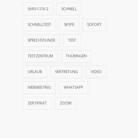
SARS-COV-2
SCHNELL
Praxis geschlossen im März 2019
4743
15.03.2019
SCHNELLTEST
SKYPE
SOFORT
Weiterbildung – Praxis geschlossen (27.10.
SPRECHSTUNDE
TEST
4653
bis 11.11.2016)
17.10.2016
TESTZENTRUM
THÜRINGEN
URLAUB
VERTRETUNG
VIDEO
WEBMEETING
WHATSAPP
ZERTIFIKAT
ZOOM