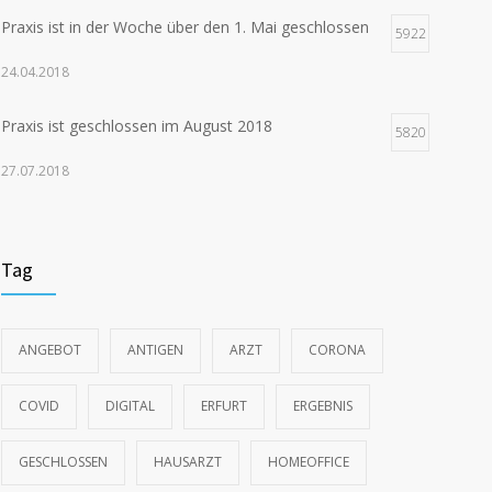
Praxis ist in der Woche über den 1. Mai geschlossen
5922
24.04.2018
Praxis ist geschlossen im August 2018
5820
27.07.2018
Praxis ist geschlossen vom 27.9. bis 5.10.2018
5506
(Medizin Kongress)
Tag
18.09.2018
Praxis ist geschlossen Ende Juni
5490
ANGEBOT
ANTIGEN
ARZT
CORONA
12.06.2018
COVID
DIGITAL
ERFURT
ERGEBNIS
Vertretung ab 14. für restlichen November 2018
5420
GESCHLOSSEN
HAUSARZT
HOMEOFFICE
09.11.2018