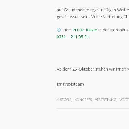
auf Grund meiner regelmäßigen Weiterbi
geschlossen sein. Meine Vertretung ü
Herr
PD Dr. Kaiser
in der Nordhäuse
0361 – 211 35 01
.
Ab dem 25. Oktober stehen wir Ihnen w
Ihr Praxisteam
HISTORIE
,
KONGRESS
,
VERTRETUNG
,
WEIT