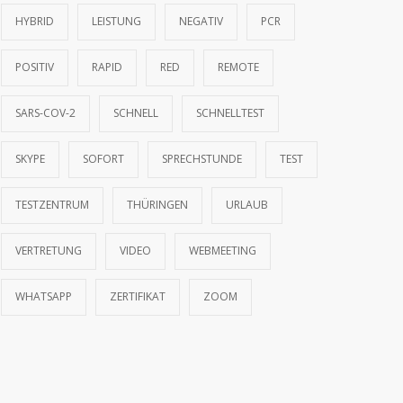
HYBRID
LEISTUNG
NEGATIV
PCR
Besuchen Sie die Praxis im 1. Quartal 2017
5196
POSITIV
RAPID
RED
REMOTE
03.01.2017
SARS-COV-2
SCHNELL
SCHNELLTEST
Spezielle Sprechzeiten vor und über die Feiertage
4949
2016
SKYPE
SOFORT
SPRECHSTUNDE
TEST
17.12.2016
TESTZENTRUM
THÜRINGEN
URLAUB
Praxis geschlossen im März 2019
4743
15.03.2019
VERTRETUNG
VIDEO
WEBMEETING
Weiterbildung – Praxis geschlossen (27.10. bis
4653
WHATSAPP
ZERTIFIKAT
ZOOM
11.11.2016)
17.10.2016